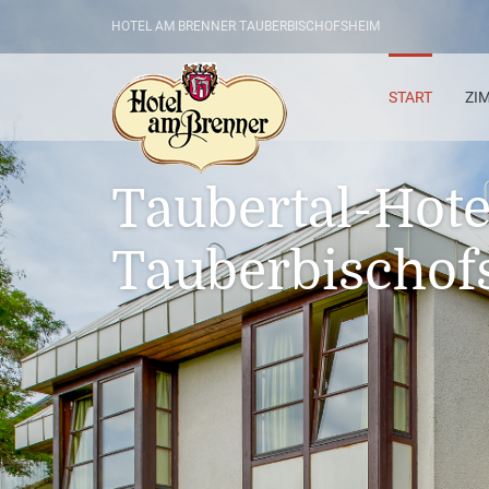
HOTEL AM BRENNER TAUBERBISCHOFSHEIM
START
ZI
Taubertal-Hote
Tauberbischof