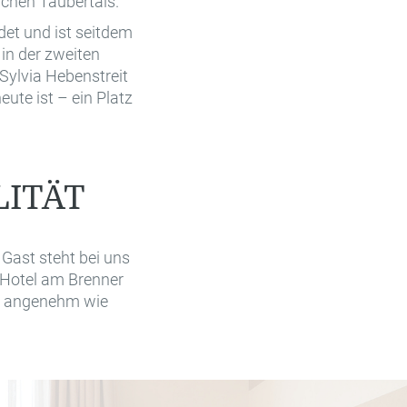
ichen Taubertals.
et und ist seitdem
 in der zweiten
 Sylvia Hebenstreit
ute ist – ein Platz
LITÄT
Gast steht bei uns
s Hotel am Brenner
so angenehm wie