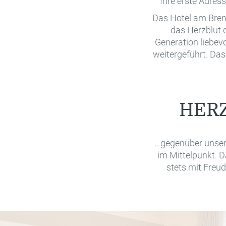
Ihre erste Adres
Das Hotel am Bren
das Herzblut d
Generation liebevo
weitergeführt. Das
HERZ
…gegenüber unsere
im Mittelpunkt. D
stets mit Freu