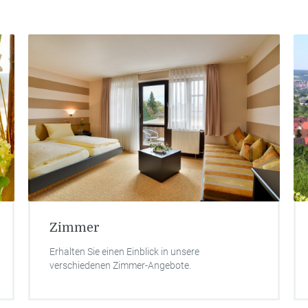
mer
Taubertal
n Sie einen Einblick in unsere
Das Taubertal mit
iedenen Zimmer-Angebote.
Möglichkeiten.