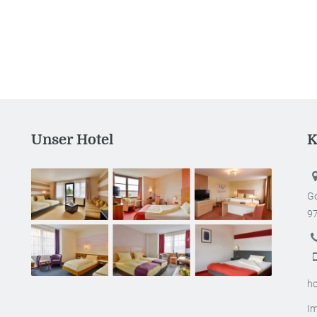
Unser Hotel
K
Go
9
ho
I